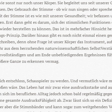
e sonst nur noch unser Körper. Sie begleitet uns seit unserer 
. Der Gebrauch der Stimme - ob wir nun singen oder sprechen 
 der Stimme ist es wie mit unserer Gesundheit; wir befassen un
en. Erst dann geht es darum, sich der stimmlichen Funktionen
wieder herstellen zu können. Das ist in mehrfacher Hinsicht he
-Prinzip. Darüber hinaus gibt es noch nicht einmal einen gen
schreiben, denn ohne Frage ist unser Körper das Instrument, a
ch ihr aus dem herrschenden naturwissenschaftlichen SelbstVers
 unvollständigen und am Ende unbefriedigenden Ergebnissen füh
rößere Ganze zu erkennen vermag.
ich entschloss, Schauspieler zu werden. Und vermutlich wäre mi
en wäre. Das Leben hat mir zwar eine ausdrucksstarke und auc
sich im beruflichen Alltag jedoch schon bald regelmäßig gegen
 gesamte AusdrucksFähigkeit ab. Zwar lässt sich so ein Defiz
auer aber die Stimmbänder und kann sogar zum weitgehenden Ve