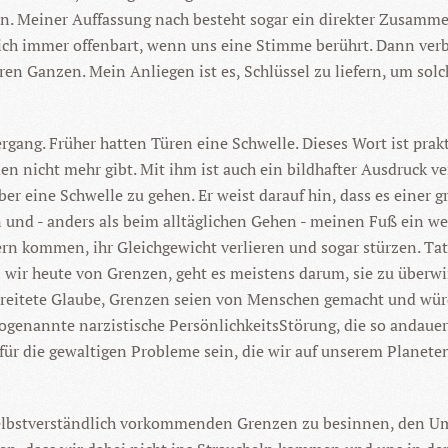
en. Meiner Auffassung nach besteht sogar ein direkter Zusam
h immer offenbart, wenn uns eine Stimme berührt. Dann ver
ren Ganzen. Mein Anliegen ist es, Schlüssel zu liefern, um sol
gang. Früher hatten Türen eine Schwelle. Dieses Wort ist pra
nicht mehr gibt. Mit ihm ist auch ein bildhafter Ausdruck ve
r eine Schwelle zu gehen. Er weist darauf hin, dass es einer
n und - anders als beim alltäglichen Gehen - meinen Fuß ein 
rn kommen, ihr Gleichgewicht verlieren und sogar stürzen. Ta
wir heute von Grenzen, geht es meistens darum, sie zu überw
rbreitete Glaube, Grenzen seien von Menschen gemacht und würde
genannte narzistische PersönlichkeitsStörung, die so andauernd
für die gewaltigen Probleme sein, die wir auf unserem Planete
hr selbstverständlich vorkommenden Grenzen zu besinnen, den U