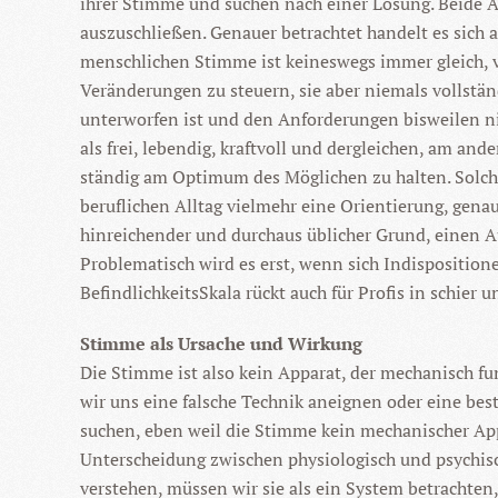
ihrer Stimme und suchen nach einer Lösung. Beide A
auszuschließen. Genauer betrachtet handelt es sich
menschlichen Stimme ist keineswegs immer gleich, v
Veränderungen zu steuern, sie aber niemals vollstän
unterworfen ist und den Anforderungen bisweilen ni
als frei, lebendig, kraftvoll und dergleichen, am an
ständig am Optimum des Möglichen zu halten. Solch
beruflichen Alltag vielmehr eine Orientierung, genau
hinreichender und durchaus üblicher Grund, einen Auf
Problematisch wird es erst, wenn sich Indisposition
BefindlichkeitsSkala rückt auch für Profis in schier 
Stimme als Ursache und Wirkung
Die Stimme ist also kein Apparat, der mechanisch fu
wir uns eine falsche Technik aneignen oder eine be
suchen, eben weil die Stimme kein mechanischer Appa
Unterscheidung zwischen physiologisch und psychis
verstehen, müssen wir sie als ein System betrachten