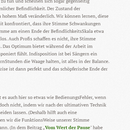
zu tun und scheinen sich sogar gegenseitig
licher Befindlichkeit. Der Zustand der
in hohem Maß veränderlich. Wir können lernen, diese
amit konfrontiert, dass ihre Stimme Schwankungen
timme am einen Ende der BefindlichkeitsSkala etwa
los. Auch Profis schaffen es nicht, ihre Stimme
. Das Optimum bietet während der Arbeit im
oniert fühlt. Indisposition ist bei Sängern ein
rnStunden die Waage halten, ist alles in der Balance.
ise ist dann perfekt und das schöpferische Ende der
bt es auch hier so etwas wie BedienungsFehler, wenn
doch nicht, indem wir nach der ultimativen Technik
iden lassen. (Deshalb hilft auch eine
len wir die FunktionsWeise unserer Stimme
ann. (In dem Beitrag „
Vom Wert der Pause
" habe