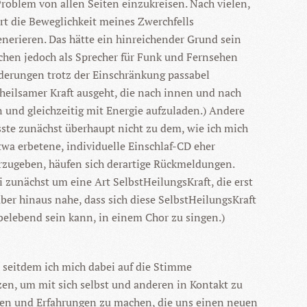
oblem von allen Seiten einzukreisen. Nach vielen,
t die Beweglichkeit meines Zwerchfells
enerieren. Das hätte ein hinreichender Grund sein
chen jedoch als Sprecher für Funk und Fernsehen
orderungen trotz der Einschränkung passabel
eilsamer Kraft ausgeht, die nach innen und nach
 und gleichzeitig mit Energie aufzuladen.) Andere
ste zunächst überhaupt nicht zu dem, wie ich mich
wa erbetene, individuelle Einschlaf-CD eher
rzugeben, häufen sich derartige Rückmeldungen.
 zunächst um eine Art SelbstHeilungsKraft, die erst
er hinaus nahe, dass sich diese SelbstHeilungsKraft
belebend sein kann, in einem Chor zu singen.)
 seitdem ich mich dabei auf die Stimme
en, um mit sich selbst und anderen in Kontakt zu
eten und Erfahrungen zu machen, die uns einen neuen