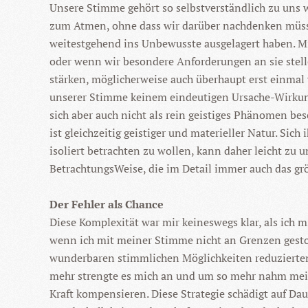
Unsere Stimme gehört so selbstverständlich zu uns wi
zum Atmen, ohne dass wir darüber nachdenken müssen
weitestgehend ins Unbewusste ausgelagert haben. Mit
oder wenn wir besondere Anforderungen an sie stell
stärken, möglicherweise auch überhaupt erst einmal 
unserer Stimme keinem eindeutigen Ursache-Wirkungs
sich aber auch nicht als rein geistiges Phänomen be
ist gleichzeitig geistiger und materieller Natur. Si
isoliert betrachten zu wollen, kann daher leicht zu
BetrachtungsWeise, die im Detail immer auch das g
Der Fehler als Chance
Diese Komplexität war mir keineswegs klar, als ich m
wenn ich mit meiner Stimme nicht an Grenzen gestoß
wunderbaren stimmlichen Möglichkeiten reduzierten 
mehr strengte es mich an und um so mehr nahm meine
Kraft kompensieren. Diese Strategie schädigt auf D