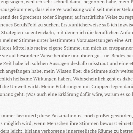
ugezogen, weil ich sehr schnell damit begonnen habe, mein Pr
herausgekommen, dass eine Verwachsung wohl seit meiner Gebur
hrend des Sprechens (oder Singens) auf natürliche Weise zu reg
neues BerufsFeld zu suchen. Erstaunlicherweise saß ich inzwis
n, Strategien zu entwickeln, mit denen ich die beruflichen Anf
on meiner Stimme unter bestimmten Voraussetzungen eine Art h
olleres Mittel als meine eigene Stimme, um mich zu entspannen
ie auf besondere Weise berühre und ihnen gut tue. Beides pas
Zeit habe ich solchen Aussagen deshalb misstraut und eine et
ch angefangen habe, mein Wissen über die Stimme aktiv weite
chlich heilsame Wirkungen haben. Wahrscheinlich geht es dabei
f die Umwelt wirkt. Meine Erfahrungen mit Gruppen legen darüb
onanz geht. (Was auch eine Erklärung dafür wäre, warum es so 
immer fasziniert; diese Faszination ist noch größer geworden,
 was möglich wird, wenn Menschen ihre Stimmen bewusst einsetz
nders leicht, bislang verborgene innerseelische Räume zu betr