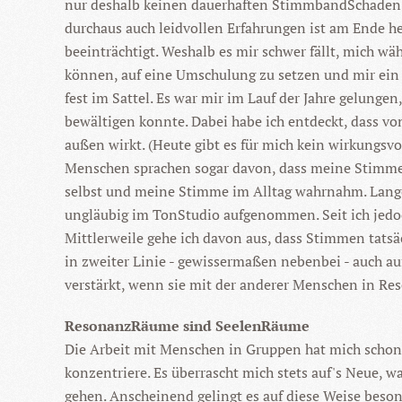
nur deshalb keinen dauerhaften StimmbandSchaden z
durchaus auch leidvollen Erfahrungen ist am Ende 
beeinträchtigt. Weshalb es mir schwer fällt, mich wä
können, auf eine Umschulung zu setzen und mir ein 
fest im Sattel. Es war mir im Lauf der Jahre gelunge
bewältigen konnte. Dabei habe ich entdeckt, dass v
außen wirkt. (Heute gibt es für mich kein wirkungsv
Menschen sprachen sogar davon, dass meine Stimme s
selbst und meine Stimme im Alltag wahrnahm. Lange 
ungläubig im TonStudio aufgenommen. Seit ich jedo
Mittlerweile gehe ich davon aus, dass Stimmen tatsä
in zweiter Linie - gewissermaßen nebenbei - auch au
verstärkt, wenn sie mit der anderer Menschen in Res
ResonanzRäume sind SeelenRäume
Die Arbeit mit Menschen in Gruppen hat mich schon 
konzentriere. Es überrascht mich stets auf's Neue,
gehen. Anscheinend gelingt es auf diese Weise beso