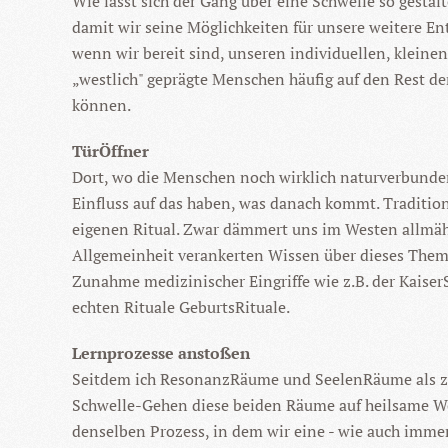
Wie lässt sich der Gang über eine Schwelle so gesta
damit wir seine Möglichkeiten für unsere weitere En
wenn wir bereit sind, unseren individuellen, kleinen
„westlich" geprägte Menschen häufig auf den Rest de
können.
TürÖffner
Dort, wo die Menschen noch wirklich naturverbunden
Einfluss auf das haben, was danach kommt. Traditio
eigenen Ritual. Zwar dämmert uns im Westen allmähli
Allgemeinheit verankerten Wissen über dieses Thema s
Zunahme medizinischer Eingriffe wie z.B. der KaiserS
echten Rituale GeburtsRituale.
Lernprozesse anstoßen
Seitdem ich ResonanzRäume und SeelenRäume als zwei
Schwelle-Gehen diese beiden Räume auf heilsame Wei
denselben Prozess, in dem wir eine - wie auch immer