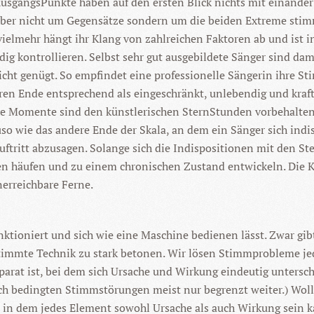
usgangsPunkte haben auf den ersten Blick nichts mit einander 
 aber nicht um Gegensätze sondern um die beiden Extreme stimm
ielmehr hängt ihr Klang von zahlreichen Faktoren ab und ist 
dig kontrollieren. Selbst sehr gut ausgebildete Sänger sind d
cht genügt. So empfindet eine professionelle Sängerin ihre S
deren Ende entsprechend als eingeschränkt, unlebendig und kraft
e Momente sind den künstlerischen SternStunden vorbehalten
so wie das andere Ende der Skala, an dem ein Sänger sich indisp
tritt abzusagen. Solange sich die Indispositionen mit den Ste
en häufen und zu einem chronischen Zustand entwickeln. Die Kr
unerreichbare Ferne.
nktioniert und sich wie eine Maschine bedienen lässt. Zwar gi
stimmte Technik zu stark betonen. Wir lösen Stimmprobleme je
rat ist, bei dem sich Ursache und Wirkung eindeutig untersche
ch bedingten Stimmstörungen meist nur begrenzt weiter.) Wol
, in dem jedes Element sowohl Ursache als auch Wirkung sein k