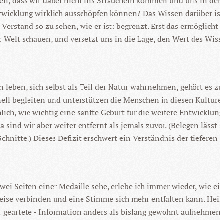
lten, dass wir dabei nicht ins Straucheln kommen und uns in 
twicklung wirklich ausschöpfen können? Das Wissen darüber ist 
 Verstand so zu sehen, wie er ist: begrenzt. Erst das ermöglic
r Welt schauen, und versetzt uns in die Lage, den Wert des Wi
 leben, sich selbst als Teil der Natur wahrnehmen, gehört es
nell begleiten und unterstützen die Menschen in diesen Kultu
ch, wie wichtig eine sanfte Geburt für die weitere Entwicklun
ind wir aber weiter entfernt als jemals zuvor. (Belegen lässt 
chnitte.) Dieses Defizit erschwert ein Verständnis der tiefere
 Seiten einer Medaille sehe, erlebe ich immer wieder, wie ei
se verbinden und eine Stimme sich mehr entfalten kann. Heil
 geartete - Information anders als bislang gewohnt aufnehmen 